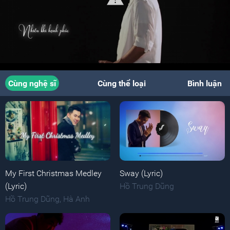
Cùng nghệ sĩ
Cùng thể loại
Bình luận
My First Christmas Medley
Sway (Lyric)
(Lyric)
Hồ Trung Dũng
Hồ Trung Dũng
,
Hà Anh