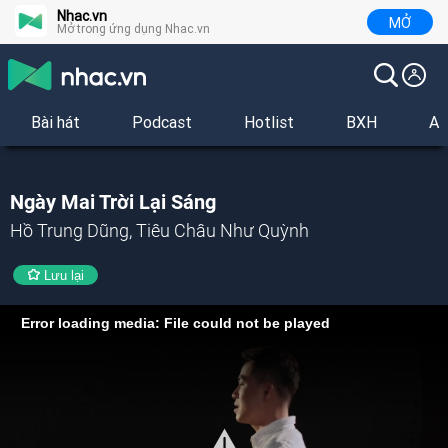
Nhac.vn
MỞ
Mở trong ứng dụng Nhac.vn
Bài hát
Podcast
Hotlist
BXH
Al
Ngày Mai Trời Lại Sáng
Hồ Trung Dũng, Tiêu Châu Như Quỳnh
Lưu lại
Error loading media: File could not be played