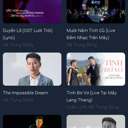
Duyên Lỡ (OST Lưới Trời)
Mười Năm Tình Cũ (Live
(Lyric)
Đêm Nhạc Trên Mây)
Hồ Trung Dũng
Hồ Trung Dũng
The Impossible Dream
Tình Bơ Vơ (Live Tại Mây
Hồ Trung Dũng
Lang Thang)
Uyên Linh
,
Hồ Trung Dũng