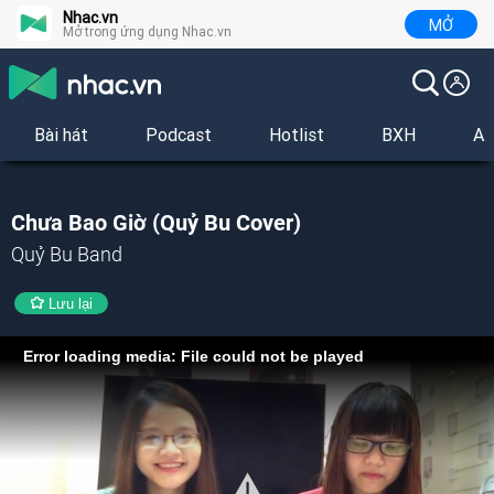
Nhac.vn
MỞ
Mở trong ứng dụng Nhac.vn
Bài hát
Podcast
Hotlist
BXH
Al
Chưa Bao Giờ (Quỷ Bu Cover)
Quỷ Bu Band
Lưu lại
Error loading media: File could not be played