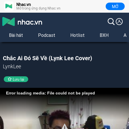
Nhac.vn
MỞ
Mở trong ứng dụng Nhac.vn
Bài hát
Podcast
Hotlist
BXH
Al
Chắc Ai Đó Sẽ Về (Lynk Lee Cover)
LynkLee
Lưu lại
Error loading media: File could not be played