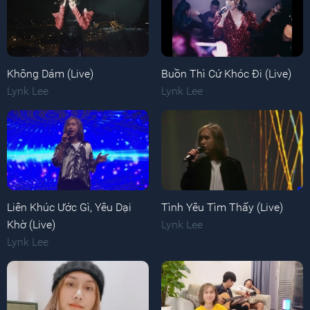
Không Dám (Live)
Buồn Thì Cứ Khóc Đi (Live)
Lynk Lee
Lynk Lee
Liên Khúc Ước Gì, Yêu Dại
Tình Yêu Tìm Thấy (Live)
Khờ (Live)
Lynk Lee
Lynk Lee