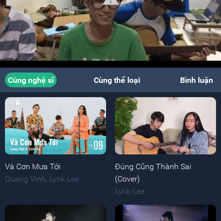
Cùng nghệ sĩ
Cùng thể loại
Bình luận
Và Cơn Mưa Tới
Đúng Cũng Thành Sai
Quang Vinh
,
Lynk Lee
(Cover)
Lynk Lee