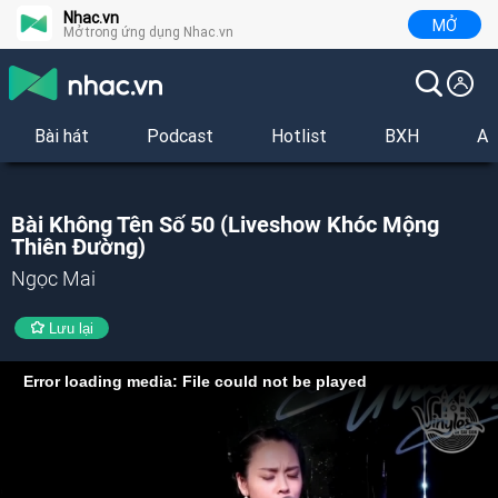
Nhac.vn
MỞ
Mở trong ứng dụng Nhac.vn
Bài hát
Podcast
Hotlist
BXH
Al
Bài Không Tên Số 50 (Liveshow Khóc Mộng
Thiên Đường)
Ngọc Mai
Lưu lại
Error loading media: File could not be played