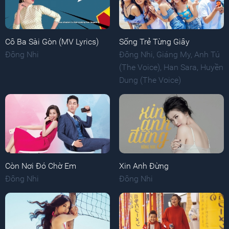
Cô Ba Sài Gòn (MV Lyrics)
Sống Trẻ Từng Giây
Đông Nhi
Đông Nhi
,
Giáng My
,
Anh Tú
(The Voice)
,
Han Sara
,
Huyền
Dung (The Voice)
Còn Nơi Đó Chờ Em
Xin Anh Đừng
Đông Nhi
Đông Nhi