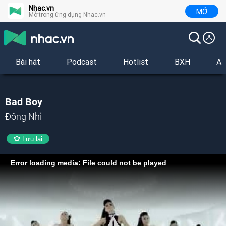
Nhac.vn
MỞ
Mở trong ứng dụng Nhac.vn
Bài hát
Podcast
Hotlist
BXH
Al
Bad Boy
Đông Nhi
Lưu lại
Error loading media: File could not be played