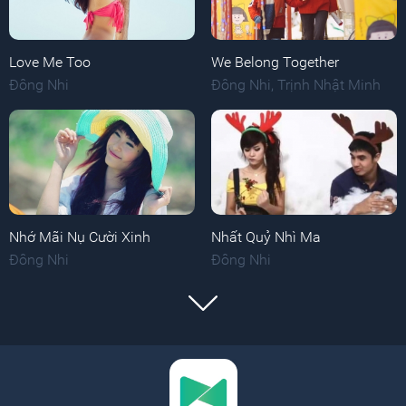
Love Me Too
We Belong Together
Đông Nhi
Đông Nhi
,
Trịnh Nhật Minh
Nhớ Mãi Nụ Cười Xinh
Nhất Quỷ Nhì Ma
Đông Nhi
Đông Nhi