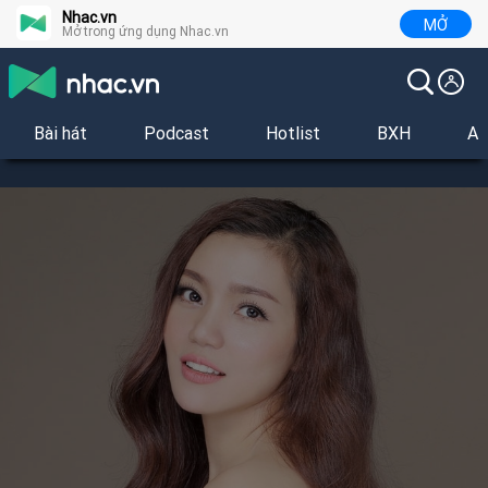
Nhac.vn
MỞ
Mở trong ứng dụng Nhac.vn
Bài hát
Podcast
Hotlist
BXH
Al