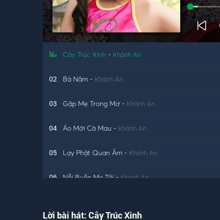
Cây Trúc Xinh
-
Khánh An
02
Bà Năm
-
Khánh An
03
Gặp Mẹ Trong Mơ
-
Khánh An
04
Áo Mới Cà Mau
-
Khánh An
05
Lạy Phật Quan Âm
-
Khánh An
06
Nỗi Buồn Mẹ Tôi
-
Khánh An
07
Đêm Giao Thừa Nghe Một Khúc Dân Ca
-
Khánh A
Lời bài hát: Cây Trúc Xinh