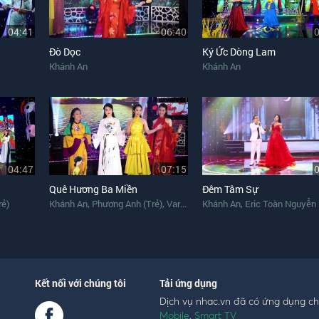
04:41
06:40
Đò Dọc
Ký Ức Dòng Lam
Khánh An
Khánh An
04:47
07:15
Quê Hương Ba Miền
Đêm Tâm Sự
,
,
,
rẻ)
Khánh An
Phương Anh (Trẻ)
Various Artists
Khánh An
Eric Toàn Nguyễn
Kết nối với chúng tôi
Tải ứng dụng
Dịch vụ nhac.vn đã có ứng dụng c
Mobile
,
Smart TV