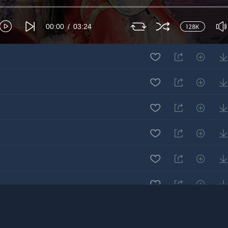
00:00
03:24
n