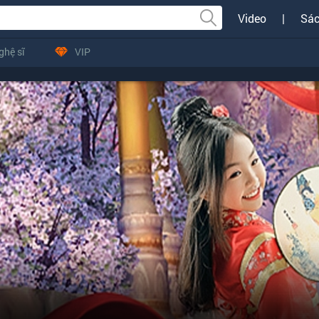
Video
|
Sác
ghệ sĩ
VIP