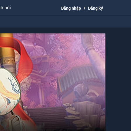
h nói
Đăng nhập
/
Đăng ký