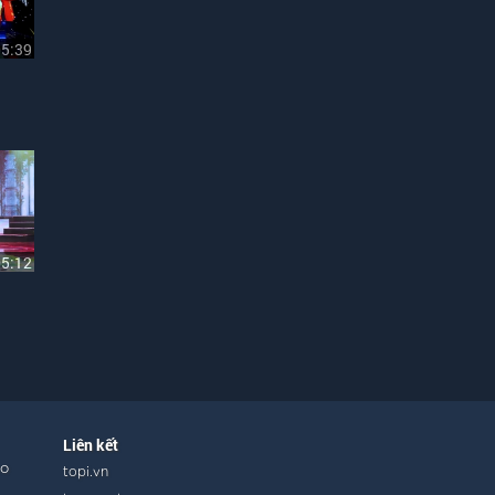
05:39
05:12
Liên kết
ho
topi.vn