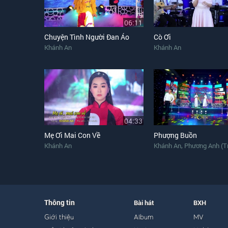
06:11
Chuyện Tình Người Đan Áo
Cò Ơi
Khánh An
Khánh An
04:33
Mẹ Ơi Mai Con Về
Phượng Buồn
,
Khánh An
Khánh An
Phương Anh (T
Thông tin
Bài hát
BXH
Giới thiệu
Album
MV