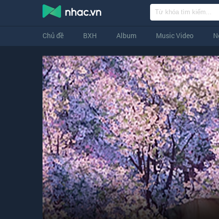
Chủ đề
BXH
Album
Music Video
N