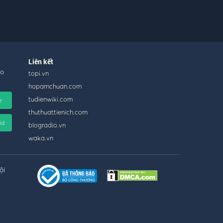
Liên kết
ho
topi.vn
hopamchuan.com
tudienwiki.com
e
thuthuattienich.com
id
blogradio.vn
waka.vn
ội