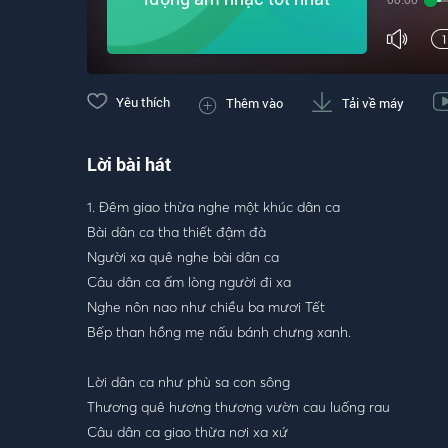
00:00
Yêu thích
Thêm vào
Tải về máy
Lời bài hát
1. Đêm giao thừa nghe một khúc dân ca
Bài dân ca tha thiết đậm đà
Người xa quê nghe bài dân ca
Câu dân ca ấm lòng người đi xa
Nghe nôn nao như chiều ba mươi Tết
Bếp than hồng mẹ nấu bánh chưng xanh.
Lời dân ca như phù sa con sông
Thương quê hương thương vườn cau luống rau
Câu dân ca giao thừa nơi xa xứ