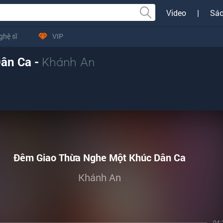
Video
|
Sác
ghệ sĩ
VIP
ân Ca -
Khánh An
Đêm Giao Thừa Nghe Một Khúc Dân Ca
Khánh An