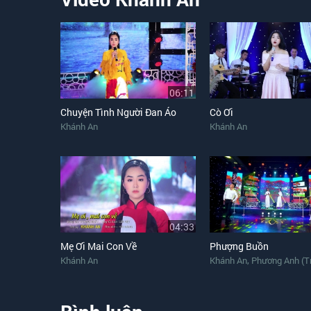
Như hương cau hương dừa đang trổ hoa
Như đêm trăng bên đường em tát nước
Chiếc gàu con múc cả trăng vàng.
06:11
Chuyện Tình Người Đan Áo
Cò Ơi
Khánh An
Khánh An
04:33
Mẹ Ơi Mai Con Về
Phượng Buồn
,
Khánh An
Khánh An
Phương Anh (T