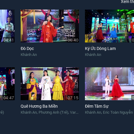
Xem t
04:41
06:40
Đò Dọc
Ký Ức Dòng Lam
Khánh An
Khánh An
04:47
07:15
Quê Hương Ba Miền
Đêm Tâm Sự
,
,
,
rẻ)
Khánh An
Phương Anh (Trẻ)
Various Artists
Khánh An
Eric Toàn Nguyễn