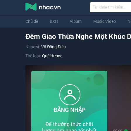
Chủ đề
BXH
Album
Music Video
N
Đêm Giao Thừa Nghe Một Khúc D
Nhạc sĩ:
Võ Đông Điền
Thể loại:
Quê Hương
ĐĂNG NHẬP
Để thưởng thức chất
lượng âm nhạc tốt nhất