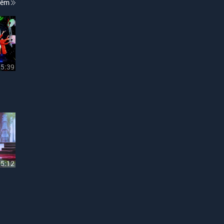
hêm
05:39
05:12