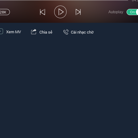
04:
Autoplay
Xem MV
Chia sẻ
Cài nhạc chờ