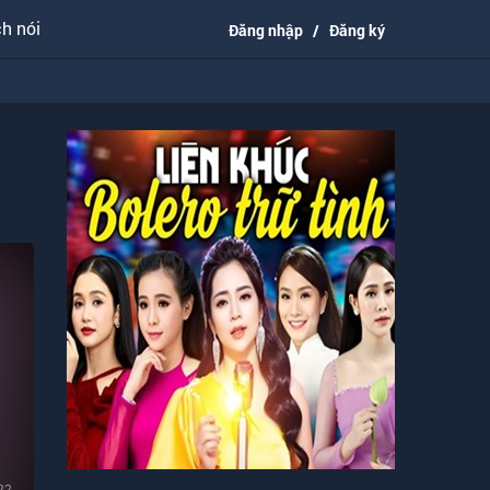
h nói
Đăng nhập
/
Đăng ký