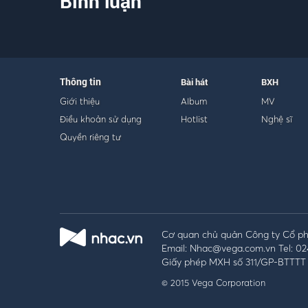
Bình luận
Thông tin
Bài hát
BXH
Giới thiệu
Album
MV
Điều khoản sử dụng
Hotlist
Nghệ sĩ
Quyền riêng tư
Cơ quan chủ quản Công ty Cổ phầ
Email: Nhac@vega.com.vn Tel: 02
Giấy phép MXH số 311/GP-BTTTT 
© 2015 Vega Corporation