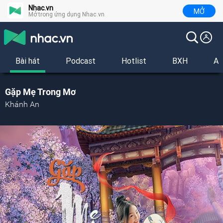
Nhac.vn
MỞ
Mở trong ứng dụng Nhac.vn
Bài hát
Podcast
Hotlist
BXH
Al
Gặp Mẹ Trong Mơ
Khánh An