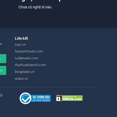
Chưa có nghệ sĩ nào.
Liên kết
ho
topi.vn
hopamchuan.com
tudienwiki.com
e
thuthuattienich.com
id
blogradio.vn
waka.vn
ội