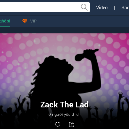
Video
|
Sác
ghệ sĩ
VIP
Zack The Lad
0
người yêu thích