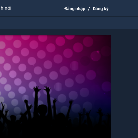
h nói
Đăng nhập
/
Đăng ký