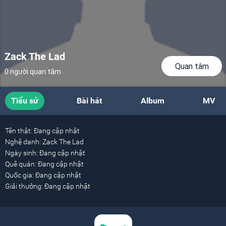
Zack The Lad
Quan tâm
0 người quan tâm
Tiểu sử
Bài hát
Album
MV
Tên thật:
Đang cập nhật
Nghệ danh:
Zack The Lad
Ngày sinh:
Đang cập nhật
Quê quán:
Đang cập nhật
Quốc gia:
Đang cập nhật
Giải thưởng:
Đang cập nhật