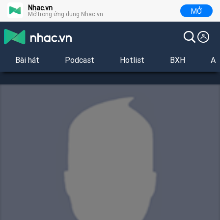
Nhac.vn
MỞ
Mở trong ứng dụng Nhac.vn
Bài hát
Podcast
Hotlist
BXH
Al