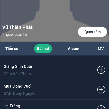
Vũ Thiên Phát
Quan tâm
1 người quan tâm
Tiểu sử
Bài hát
Album
MV
Giáng Sinh Cuối
Cẩm Vân Phạm
Mùa Đông Cuối
,
GAP
Dany Nguyễn
Hạ Trắng