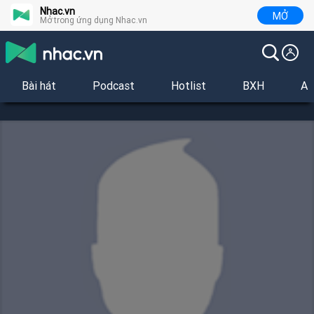
Nhac.vn
MỞ
Mở trong ứng dụng Nhac.vn
Bài hát
Podcast
Hotlist
BXH
Al