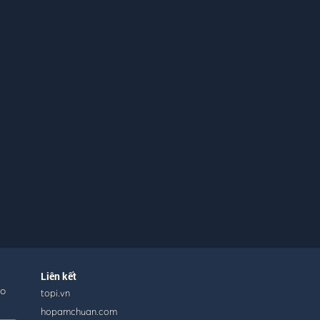
Liên kết
ho
topi.vn
hopamchuan.com