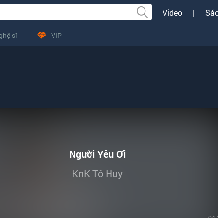
Video
|
Sác
ghệ sĩ
VIP
Người Yêu Ơi
KnK Tô Huy