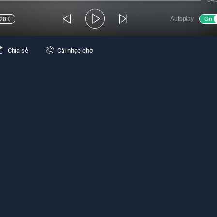
04:
Autoplay
Chia sẻ
Cài nhạc chờ