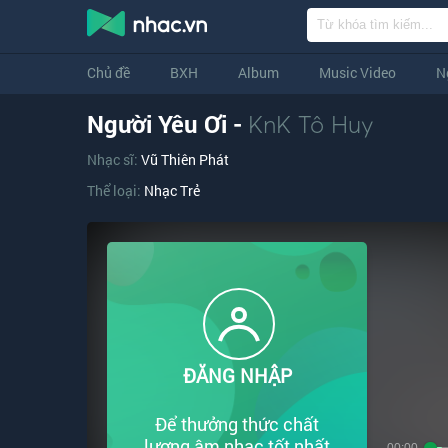
Chủ đề
BXH
Album
Music Video
N
Người Yêu Ơi -
KnK Tô Huy
Nhạc sĩ:
Vũ Thiên Phát
Thể loại:
Nhạc Trẻ
ĐĂNG NHẬP
Để thưởng thức chất
lượng âm nhạc tốt nhất