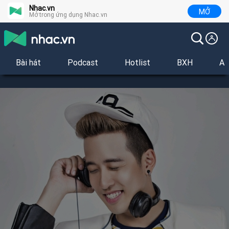
Nhac.vn
MỞ
Mở trong ứng dụng Nhac.vn
Bài hát
Podcast
Hotlist
BXH
Al