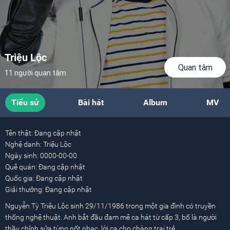
Triệu Lộc
Quan tâm
11 người quan tâm
Tiểu sử
Bài hát
Album
MV
Tên thật:
Đang cập nhật
Nghệ danh:
Triệu Lộc
Ngày sinh:
0000-00-00
Quê quán:
Đang cập nhật
Quốc gia:
Đang cập nhật
Giải thưởng:
Đang cập nhật
Nguyễn Tỳ Triệu Lộc sinh 29/11/1986 trong một gia đình có truyền
thống nghệ thuật. Anh bắt đầu đam mê ca hát từ cấp 3, bố là người
thầy chỉnh sửa từng nốt nhạc, lời ca cho chàng trai trẻ.