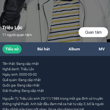
Triệu Lộc
Quan tâm
11 người quan tâm
Tiểu sử
Bài hát
Album
MV
Tên thật:
Đang cập nhật
Nghệ danh:
Triệu Lộc
Ngày sinh:
0000-00-00
Quê quán:
Đang cập nhật
Quốc gia:
Đang cập nhật
Giải thưởng:
Đang cập nhật
Nguyễn Tỳ Triệu Lộc sinh 29/11/1986 trong một gia đình có truyền
thống nghệ thuật. Anh bắt đầu đam mê ca hát từ cấp 3, bố là người
thầy chỉnh sửa từng nốt nhạc, lời ca cho chàng trai trẻ.