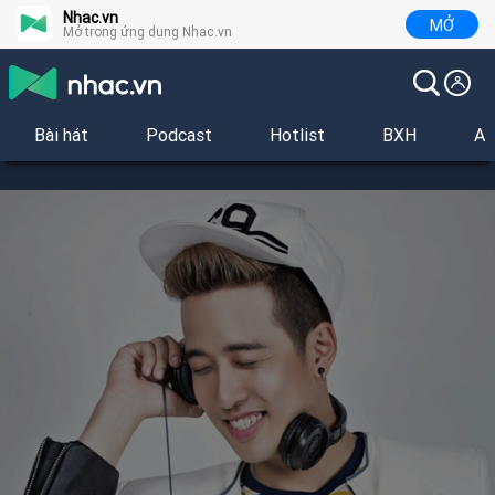
Nhac.vn
MỞ
Mở trong ứng dụng Nhac.vn
Bài hát
Podcast
Hotlist
BXH
Al