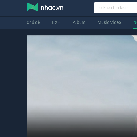
Chủ đề
BXH
Album
Music Video
N