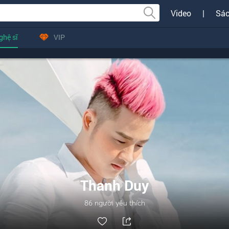
Video
|
Sác
ghệ sĩ
VIP
Thanh Duy
86
người yêu thích