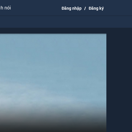
h nói
Đăng nhập
/
Đăng ký