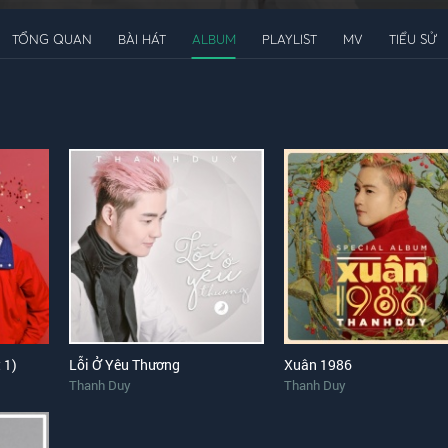
TỔNG QUAN
BÀI HÁT
ALBUM
PLAYLIST
MV
TIỂU SỬ
 1)
Lỗi Ở Yêu Thương
Xuân 1986
Thanh Duy
Thanh Duy