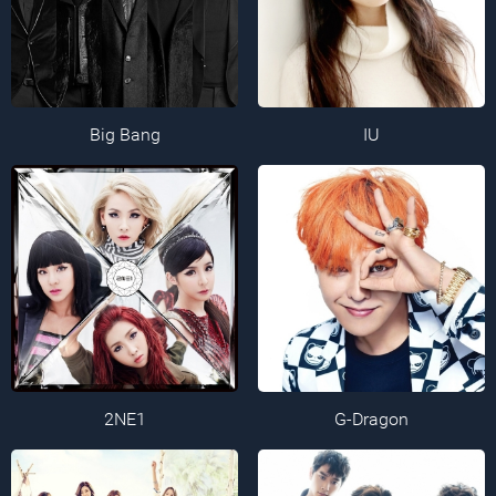
Big Bang
IU
2NE1
G-Dragon