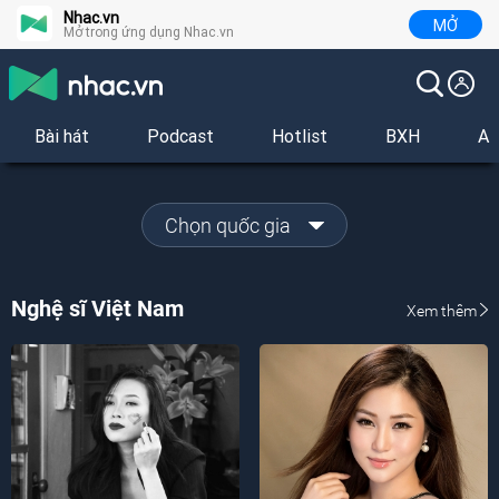
Nhac.vn
MỞ
Mở trong ứng dụng Nhac.vn
Bài hát
Podcast
Hotlist
BXH
Al
Chọn quốc gia
Nghệ sĩ Việt Nam
Xem thêm