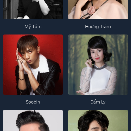
Mỹ Tâm
Hương Tràm
Soobin
Cẩm Ly