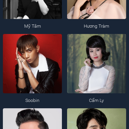
Mỹ Tâm
Hương Tràm
Soobin
Cẩm Ly