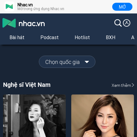
Nhac.vn
MỞ
Mở trong ứng dụng Nhac.vn
Bài hát
Podcast
Hotlist
BXH
Al
Chọn quốc gia
Nghệ sĩ Việt Nam
Xem thêm