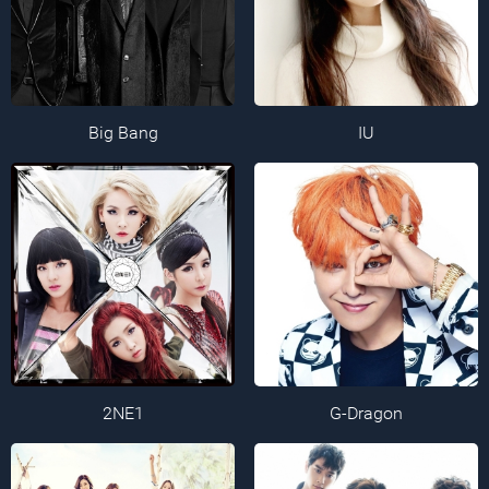
Big Bang
IU
2NE1
G-Dragon