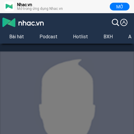
Nhac.vn
MỞ
Mở trong ứng dụng Nhac.vn
Bài hát
Podcast
Hotlist
BXH
Al