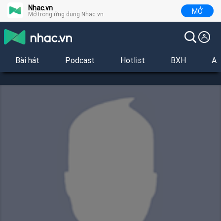
Nhac.vn
MỞ
Mở trong ứng dụng Nhac.vn
Bài hát
Podcast
Hotlist
BXH
Al