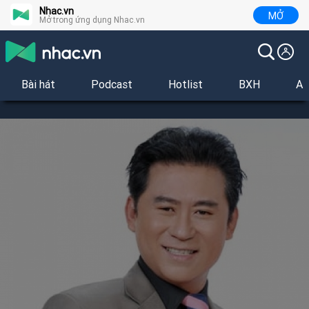
Nhac.vn
MỞ
Mở trong ứng dụng Nhac.vn
Bài hát
Podcast
Hotlist
BXH
Al