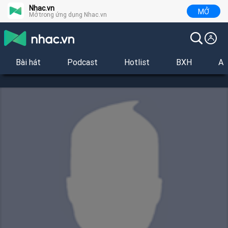
Nhac.vn
MỞ
Mở trong ứng dụng Nhac.vn
Bài hát
Podcast
Hotlist
BXH
Al