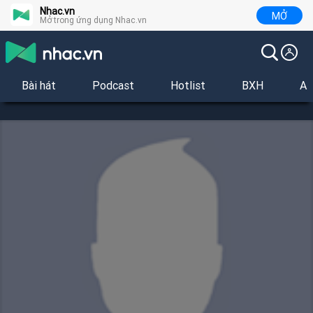
Nhac.vn
MỞ
Mở trong ứng dụng Nhac.vn
Bài hát
Podcast
Hotlist
BXH
Al