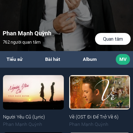
Phan Mạnh Quỳnh
Quan tâm
762 người quan tâm
Tiểu sử
Bài hát
Album
MV
Người Yêu Cũ (Lyric)
Về (OST Đi Để Trở Về 6)
Phan Mạnh Quỳnh
Phan Mạnh Quỳnh