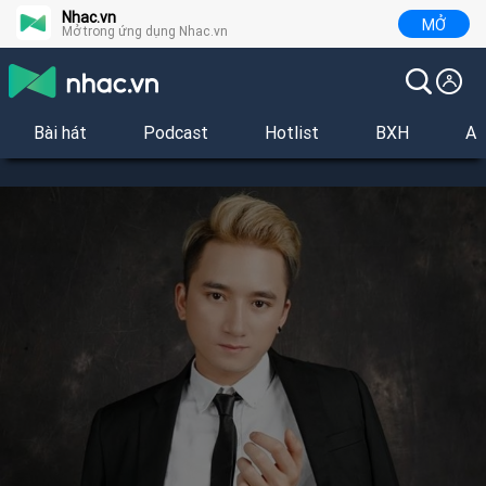
Nhac.vn
MỞ
Mở trong ứng dụng Nhac.vn
Bài hát
Podcast
Hotlist
BXH
Al