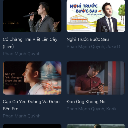
Có Chàng Trai Viết Lên Cây
Nghĩ Trước Bước Sau
(Live)
Phan Mạnh Quỳnh
,
Joke D
Phan Mạnh Quỳnh
Gặp Gỡ Yêu Đương Và Được
Đàn Ông Không Nói
Bên Em
Phan Mạnh Quỳnh
,
Karik
Phan Mạnh Quỳnh