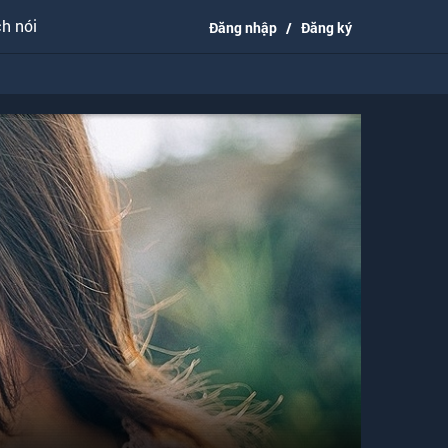
h nói
Đăng nhập
/
Đăng ký