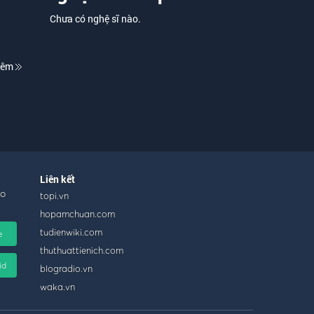
Chưa có nghệ sĩ nào.
hêm
Liên kết
ho
topi.vn
hopamchuan.com
tudienwiki.com
e
thuthuattienich.com
id
blogradio.vn
waka.vn