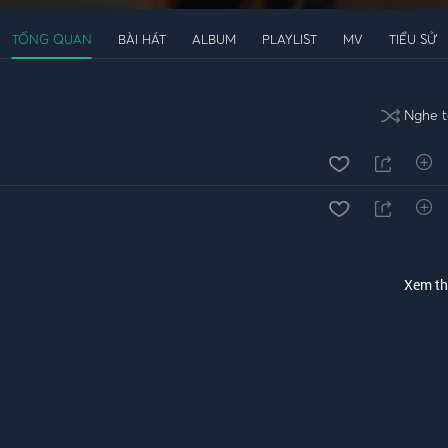
TỔNG QUAN
BÀI HÁT
ALBUM
PLAYLIST
MV
TIỂU SỬ
Nghe t
Xem t