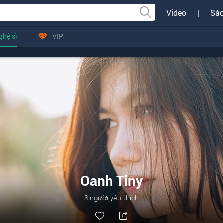
Video
|
Sác
ghệ sĩ
VIP
Oanh Tiny
3
người yêu thích