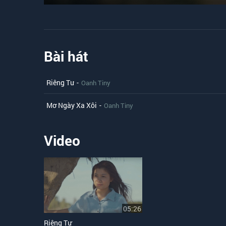
Bài hát
Riêng Tư
-
Oanh Tiny
Mơ Ngày Xa Xôi
-
Oanh Tiny
Video
05:26
Riêng Tư