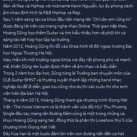
đàn về Rap và Hiphop với nickname Kevin Nguyễn, lúc ấy phong cách
âm nhạc định hình là R&B Hiphop và Rap.
Sau 1 năm sáng tác ca khúc đầu tiên mang tên "Chỉ cần em vững tin"
được đăng tải trên các trang nghe nhạc Online. Thời gian tiếp theo,
Hoàng Dũng học thêm Guitar và tìm hiểu nhiều hơn về phối khí và
sáng tác kết hợp học tập tại trường.
Năm 2012, Hoàng Dũng thi đỗ vào khoa Kinh tế đối ngoại trường Đại
học Ngoại Thương Hà Nội.
May mắn khi môi trường ngoại khóa nơi đây rất phong phú và mạnh
mẽ, khiến Dũng rèn luyện được thêm về âm nhạc và biểu diễn.
Trong 2 năm học đại học, Dũng từng là Trưởng ban chuyên môn của
CLB Guitar ĐHNT và thường xuyên thành lập những band nhạc
nghiệp dư để đi diễn, giao lưu cũng như dự thi các cuộc thi cho sinh
viên trên địa bàn Hà Nội.
Tháng 4 năm 2015, Hoàng Dũng tham gia chương trình Giọng Hát
Việt - The Voice Vietnam và là thành viên của đội HLV Thu Phương
Single đầu tay mang tên Đường Đêm cũng là một trong những ca
khúc Hoàng Dũng sáng tác, đồng thời là phần thi Liveshow thứ 5 của
chương trình Giọng Hát Việt.
Đây hứa hẹn là một bước đệm lớn trên con đường tiến đến ca hát