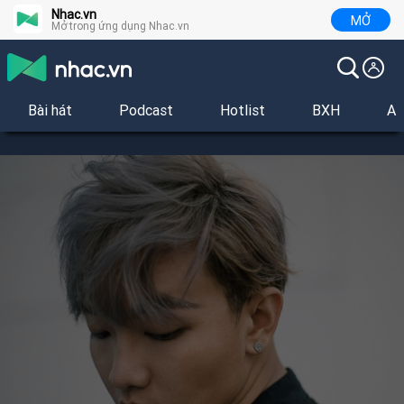
Nhac.vn
MỞ
Mở trong ứng dụng Nhac.vn
Bài hát
Podcast
Hotlist
BXH
Al