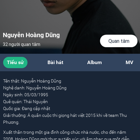
Nguyễn Hoàng Dũng
Quan tâm
32 người quan tâm
Tiểu sử
Bài hát
Album
MV
Tên thật:
Nguyễn Hoàng Dũng
Nghệ danh:
Nguyễn Hoàng Dũng
Ngày sinh:
05/03/1995
Quê quán:
Thái Nguyên
Quốc gia:
Đang cập nhật
Giải thưởng:
Á quân cuộc thi giọng hát việt 2015 khi về team Thu
Phương.
Xuất thân trong một gia đình công chức nhà nước, cho đến năm
2008, Hoàng Dũng mới thực sự tiếp xúc với âm nhạc qua một diễn