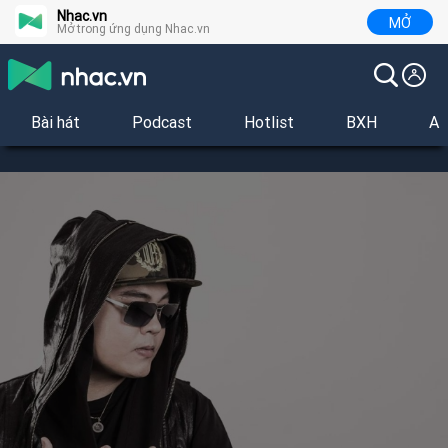
Nhac.vn
MỞ
Mở trong ứng dụng Nhac.vn
Bài hát
Podcast
Hotlist
BXH
Al