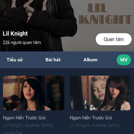
Lil Knight
Quan tâm
226 người quan tâm
Tiểu sử
Bài hát
Album
MV
Ngọn Nến Trước Gió
Ngọn Nến Trước Gió
Lil Knight
,
Andree
,
Emily
,
Lil Knight
,
Andree
,
Emily
JustaTee