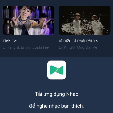
Tình Cờ
Vì Điều Gì Phải Rời Xa
Lil Knight
,
Emily
,
JustaTee
Lil Knight
,
Ưng Đại Vệ
Tải ứng dụng Nhạc
để nghe nhạc bạn thích.