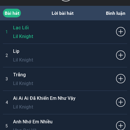
Bài hát
Lời bài hát
Bình luận
Lạc Lối
1
Lil Knight
Lip
2
Lil Knight
Trắng
3
Lil Knight
Ai Ai Ai Đã Khiến Em Như Vậy
4
Lil Knight
Anh Nhớ Em Nhiều
5