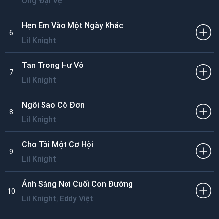
Ưng Đại Vệ
Hẹn Em Vào Một Ngày Khác
6
Lil Knight
Tan Trong Hư Vô
7
Lil Knight
Ngôi Sao Cô Đơn
8
Lil Knight
Cho Tôi Một Cơ Hội
9
Lil Knight
Ánh Sáng Nơi Cuối Con Đường
10
,
Lil Knight
Eddy Việt