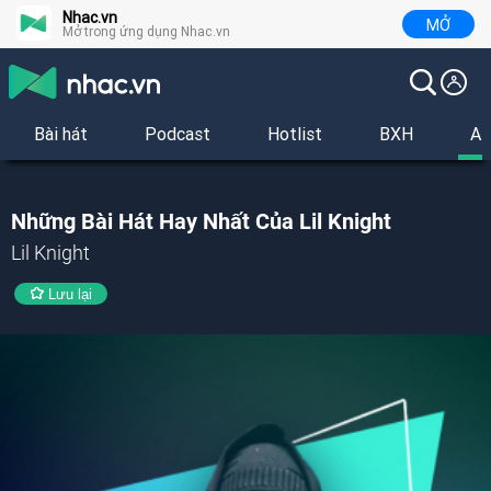
Nhac.vn
MỞ
Mở trong ứng dụng Nhac.vn
Bài hát
Podcast
Hotlist
BXH
Al
Những Bài Hát Hay Nhất Của Lil Knight
Lil Knight
Lưu lại