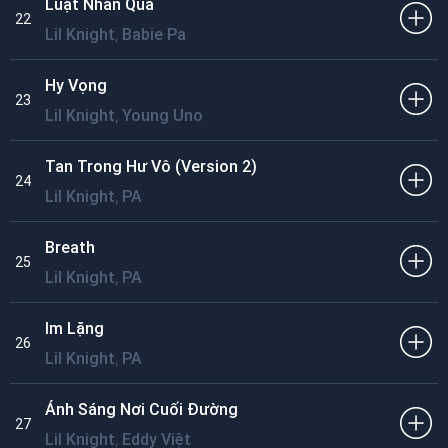
Luật Nhân Quả
22
,
Lil Knight
Babie Pa
Hy Vọng
23
,
Lil Knight
Young Uno
Tan Trong Hư Vô (Version 2)
24
,
Lil Knight
PA
Breath
25
,
Lil Knight
PA
Im Lặng
26
,
Lil Knight
PA
Ánh Sáng Nơi Cuối Đường
27
,
Lil Knight
Eddy Việt