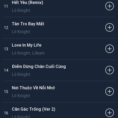
Hết Yêu (Remix)
11
Lil Knight
Tàn Tro Bay Mất
12
Lil Knight
Love In My Life
13
,
Lil Knight
Lilkani
Điểm Dừng Chân Cuối Cùng
14
Lil Knight
Nơi Thuộc Về Nỗi Nhớ
15
Lil Knight
Căn Gác Trống (Ver 2)
16
Lil Knight