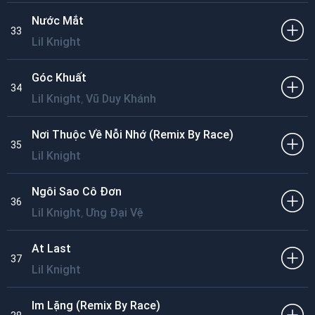
Nước Mắt
33
Lil Knight
Góc Khuất
34
,
Lil Knight
Vũ Duy Khánh
Nơi Thuộc Về Nỗi Nhớ (Remix By Race)
35
Lil Knight
Ngôi Sao Cô Đơn
36
,
Lil Knight
Ưng Đại Vệ
At Last
37
Lil Knight
Im Lặng (Remix By Race)