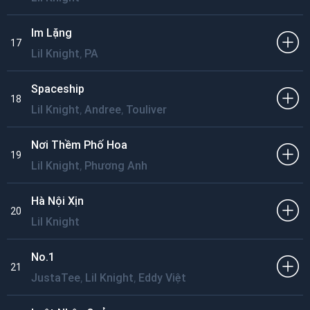
Im Lặng
17
,
Lil Knight
PA
Spaceship
18
,
,
Lil Knight
Andree
Touliver
Nơi Thềm Phố Hoa
19
,
Lil Knight
Phương Anh
Hà Nội Xịn
20
Lil Knight
No.1
21
,
,
JustaTee
Lil Knight
Eddy Việt