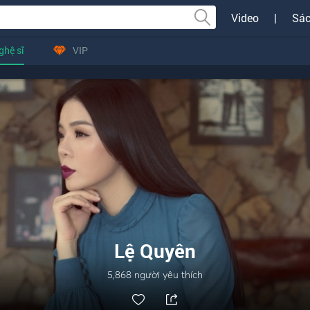
Video
|
Sác
ghệ sĩ
VIP
Lệ Quyên
5,868
người yêu thích