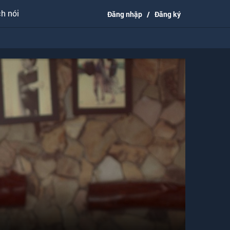
h nói
Đăng nhập
/
Đăng ký