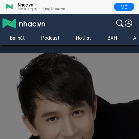
Nhac.vn
MỞ
Mở trong ứng dụng Nhac.vn
Bài hát
Podcast
Hotlist
BXH
Al