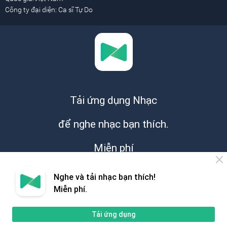
Công ty đại diện: Ca sĩ Tự Do
Tải ứng dụng Nhạc
để nghe nhạc bạn thích.
Miễn phí
Nghe và tải nhạc bạn thích!
Miễn phí.
Tải ứng dụng
Giới thiệu
Hỗ trợ