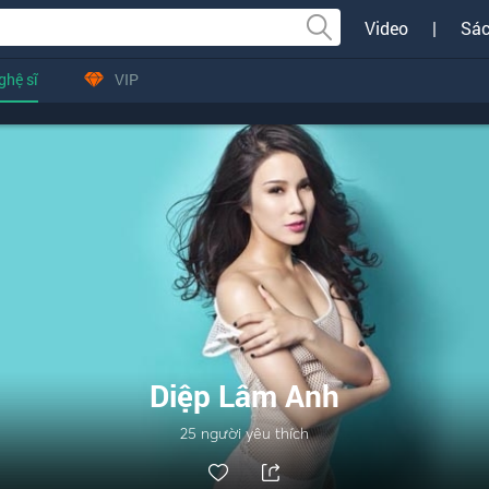
Video
|
Sác
ghệ sĩ
VIP
Diệp Lâm Anh
25
người yêu thích