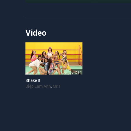
Video
04:14
Shake It
Diệp Lâm Anh
,
Mr.T