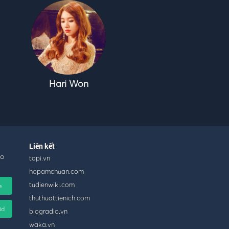
Hari Won
Liên kết
ho
topi.vn
hopamchuan.com
tudienwiki.com
e
thuthuattienich.com
id
blogradio.vn
waka.vn