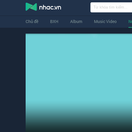
Chủ đề
BXH
Album
Music Video
N