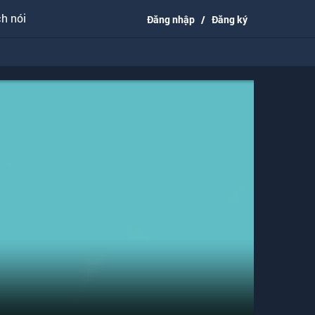
h nói
Đăng nhập
/
Đăng ký