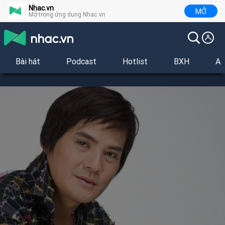
Nhac.vn
MỞ
Mở trong ứng dụng Nhac.vn
Bài hát
Podcast
Hotlist
BXH
Al