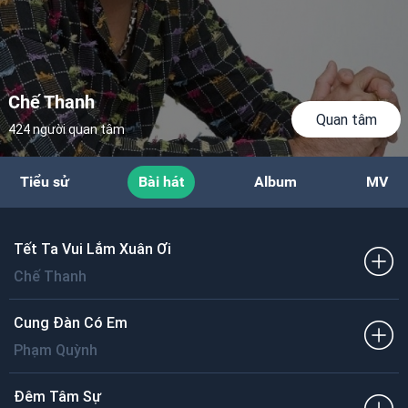
Chế Thanh
Quan tâm
424 người quan tâm
Tiểu sử
Bài hát
Album
MV
Tết Ta Vui Lắm Xuân Ơi
Chế Thanh
Cung Đàn Có Em
Phạm Quỳnh
Đêm Tâm Sự