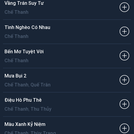
Vầng Trán Suy Tư
Chế Thanh
Tình Nghèo Có Nhau
Chế Thanh
Bến Mơ Tuyệt Vời
Chế Thanh
Mưa Bụi 2
,
Chế Thanh
Quế Trân
Điệu Hò Phu Thê
,
Chế Thanh
Thu Thủy
Màu Xanh Kỷ Niệm
,
Chế Thanh
Thùy Trang