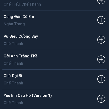
,
Chế Hiếu
Chế Thanh
Cung Đàn Có Em
Ngân Trang
Vũ Điệu Cuồng Say
Chế Thanh
Gởi Ánh Trăng Thề
Chế Thanh
Chú Đại Bi
Chế Thanh
Yêu Em Câu Hò (Version 1)
Chế Thanh