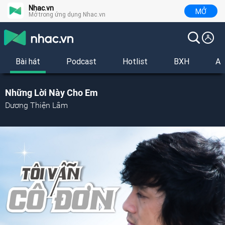
Nhac.vn
MỞ
Mở trong ứng dụng Nhac.vn
Bài hát
Podcast
Hotlist
BXH
Al
Những Lời Này Cho Em
Dương Thiện Lâm