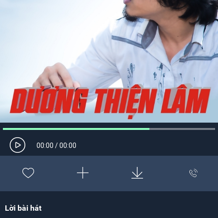
00:00
/
00:00
Lời bài hát