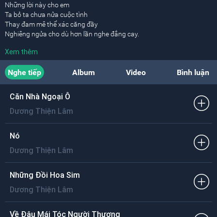
Những lời này cho em
Ta bỏ ta chưa nửa cuộc tình
Thay đam mê thể xác căng đầy
Nghiêng ngửa cho dù hơn lần nghe đắng cay.
Xem thêm
Những lời này cho em
Ta hờn ta khi đối mặt đời
Nghe tiếp
Album
Video
Bình luận
Đêm đơn côi chợt thấy đêm dài
Tay bỏ tay rồi nên lạc lõng đôi nơi.
Căn Nhà Ngoại Ô
[ĐK:]
Dương Thiện Lâm
Từ đó đôi mình buông xuôi tất cả như hai kẻ lạ
Em gặp anh ngoảnh mặt, anh gặp em gục đầu
Khoảng buồn dài hun hút đoạn buồn một lần qua.
Nó
Dương Thiện Lâm
Những lời này cho em
Ta đợi ta khắc khoải nửa đời
Thôi đam mê thể xác rã rời
Những Đồi Hoa Sim
Chết giữa đọa đày khi tàn mộng em ơi.
Dương Thiện Lâm
Về Đâu Mái Tóc Người Thương