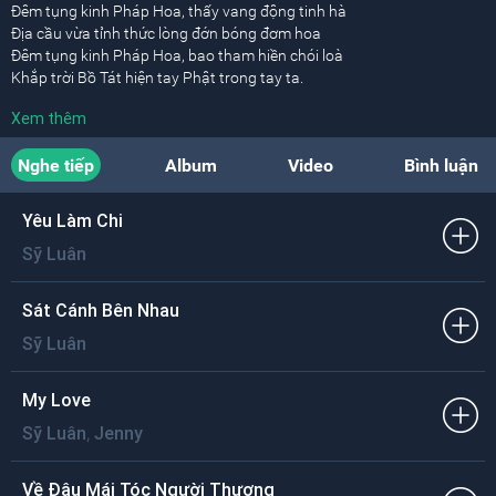
Đêm tụng kinh Pháp Hoa, thấy vang động tinh hà
Địa cầu vừa tỉnh thức lòng đớn bóng đơm hoa
Đêm tụng kinh Pháp Hoa, bao tham hiền chói loà
Khắp trời Bồ Tát hiện tay Phật trong tay ta.
Xem thêm
Nam mô Diệu Pháp Liên Hoa kinh
Nam mô Diệu Pháp Liên Hoa kinh
Nghe tiếp
Album
Video
Bình luận
Đêm tụng kinh Pháp Hoa, thấy ta và Phật Đà
Lòng dạt dào hạnh phúc, rực ánh sáng Như Lai.
Yêu Làm Chi
Đêm tụng kinh Pháp Hoa, không gian khi xuất người
Sỹ Luân
Biết Người sẽ thành Phật, tâm Phật trong tâm ta
Nam mô Diệu Pháp Liên Hoa kinh
Nam mô Diệu Pháp Liên Hoa kinh
Sát Cánh Bên Nhau
Sỹ Luân
Đêm tụng kinh Pháp Hoa, thấy vang động tinh hà
Địa cầu vừa tỉnh thức lòng đớn bóng đơm hoa
Đêm tụng kinh Pháp Hoa, bao tham hiền chói loà
My Love
Khắp trời Bồ Tát hiện tay Phật trong tay ta
,
Sỹ Luân
Jenny
Nam mô Diệu Pháp Liên Hoa kinh
Nam mô Diệu Pháp Liên Hoa kinh
Về Đâu Mái Tóc Người Thương