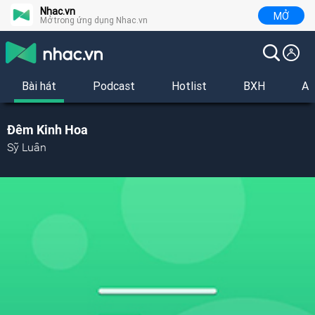
Nhac.vn
MỞ
Mở trong ứng dụng Nhac.vn
Bài hát
Podcast
Hotlist
BXH
Al
Đêm Kinh Hoa
Sỹ Luân