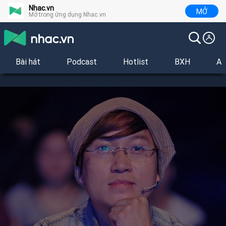
Nhac.vn
MỞ
Mở trong ứng dụng Nhac.vn
Bài hát
Podcast
Hotlist
BXH
Al