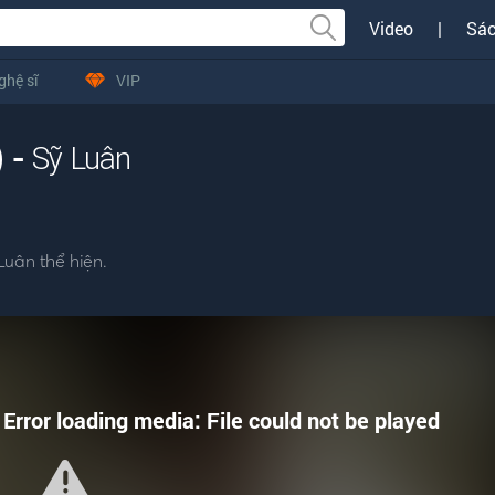
Video
|
Sác
ghệ sĩ
VIP
) -
Sỹ Luân
Luân thể hiện.
Error loading media: File could not be played