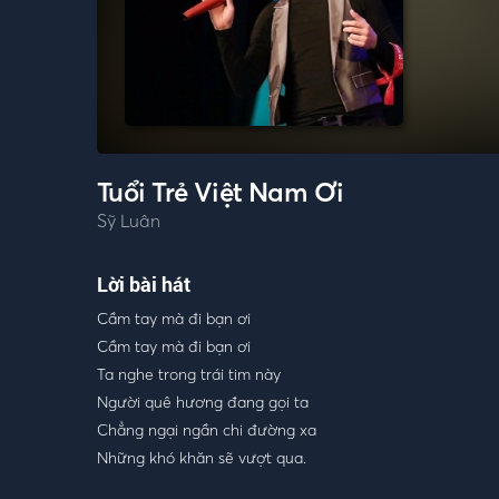
Tuổi Trẻ Việt Nam Ơi
Sỹ Luân
Lời bài hát
Cầm tay mà đi bạn ơi
Cầm tay mà đi bạn ơi
Ta nghe trong trái tim này
Người quê hương đang gọi ta
Chẳng ngại ngần chi đường xa
Những khó khăn sẽ vượt qua.