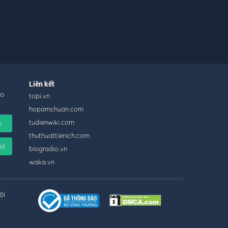
Liên kết
ho
topi.vn
hopamchuan.com
tudienwiki.com
e
thuthuattienich.com
id
blogradio.vn
waka.vn
ội