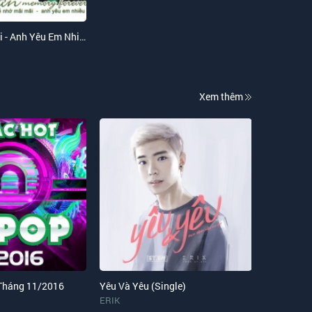
Để Nhớ Mãi Mãi - Anh Yêu Em Nhiều Lắm
Xem thêm
 Tháng 11/2016
Yêu Và Yêu (Single)
ERIK