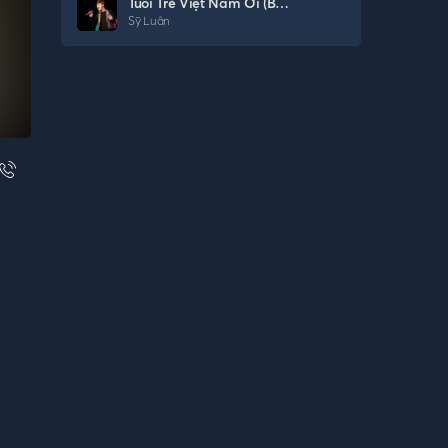
Tuổi Trẻ Việt Nam Ơi (Beat)
Sỹ Luân