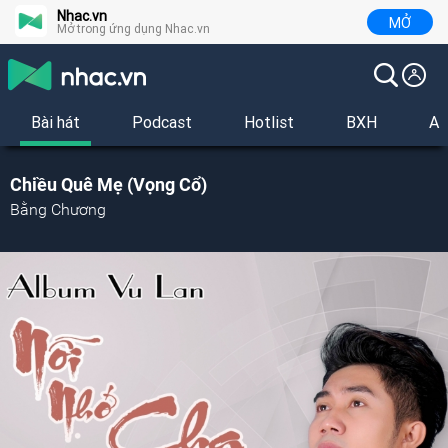
Nhac.vn
MỞ
Mở trong ứng dụng Nhac.vn
Bài hát
Podcast
Hotlist
BXH
Al
Chiều Quê Mẹ (Vọng Cổ)
Bằng Chương