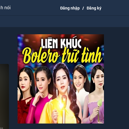
h nói
Đăng nhập
/
Đăng ký