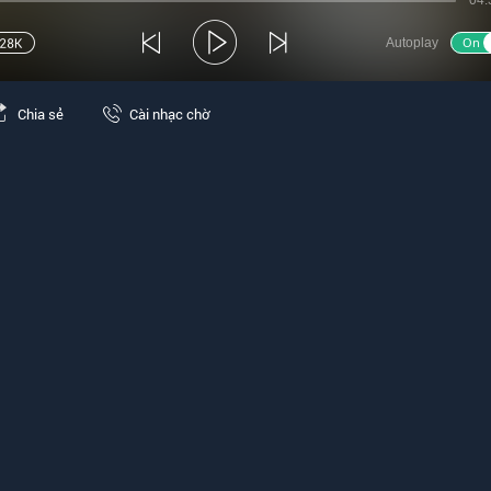
04:
Autoplay
Chia sẻ
Cài nhạc chờ