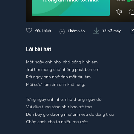
00:00
Yêu thích
Thêm vào
Tải về máy
Lời bài hát
Một ngày anh nhớ, nhớ bóng hình em
Trái tim mong chờ những phút bên em
Rồi ngày anh nhớ ánh mắt dịu êm
Môi cười làm tim anh khẽ rung.
Từng ngày anh nhớ, nhớ tháng ngày đó
Vui đùa tung tăng như bao trẻ thơ
Đến bây giờ dường như tình yêu đã dâng trào
Chắp cánh cho ta nhiều mơ ước.