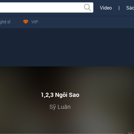
Video
|
Sác
ghệ sĩ
VIP
1,2,3 Ngôi Sao
Sỹ Luân