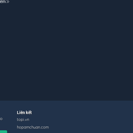
hêm
Liên kết
ho
topi.vn
hopamchuan.com