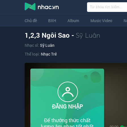
Chủ đề
BXH
Album
Music Video
N
1,2,3 Ngôi Sao -
Sỹ Luân
Nhạc sĩ:
Sỹ Luân
Thể loại:
Nhạc Trẻ
ĐĂNG NHẬP
Để thưởng thức chất
lượng âm nhạc tốt nhất