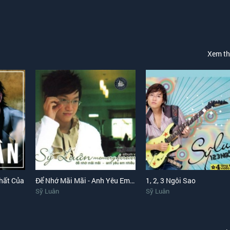
Xem t
hất Của
Để Nhớ Mãi Mãi - Anh Yêu Em Nhiều Lắm
1, 2, 3 Ngôi Sao
Sỹ Luân
Sỹ Luân