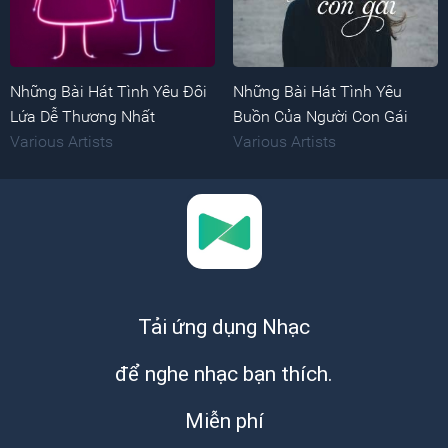
Những Bài Hát Tình Yêu Đôi
Những Bài Hát Tình Yêu
Lứa Dễ Thương Nhất
Buồn Của Người Con Gái
Various Artists
Various Artists
Tải ứng dụng Nhạc
để nghe nhạc bạn thích.
Miễn phí