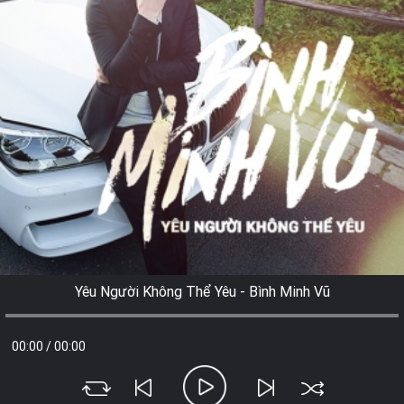
Yêu Người Không Thể Yêu - Bình Minh Vũ
00:00
/
00:00