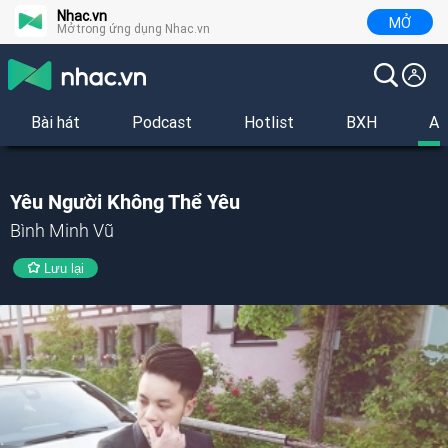
Nhac.vn
MỞ
Mở trong ứng dụng Nhac.vn
Bài hát
Podcast
Hotlist
BXH
Al
Yêu Người Không Thể Yêu
Bình Minh Vũ
Lưu lại