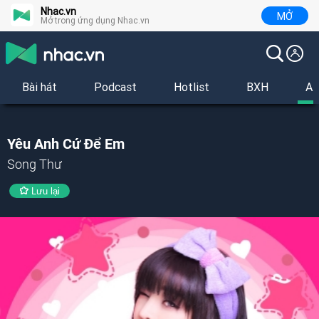
Nhac.vn
MỞ
Mở trong ứng dụng Nhac.vn
Bài hát
Podcast
Hotlist
BXH
Al
Yêu Anh Cứ Để Em
Song Thư
Lưu lại