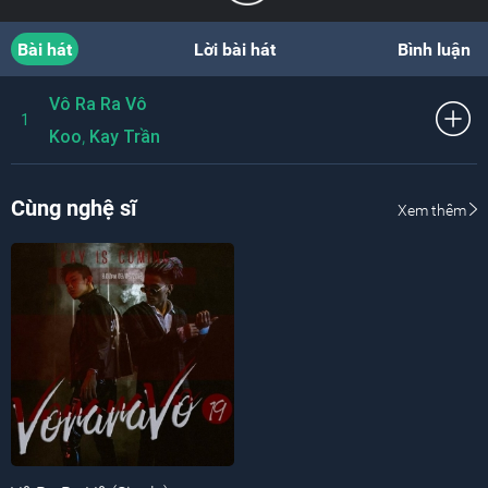
Bài hát
Lời bài hát
Bình luận
Vô Ra Ra Vô
1
,
Koo
Kay Trần
Cùng nghệ sĩ
Xem thêm