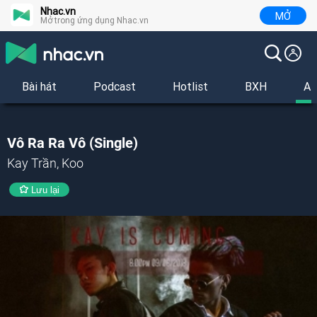
Nhac.vn
MỞ
Mở trong ứng dụng Nhac.vn
Bài hát
Podcast
Hotlist
BXH
Al
Vô Ra Ra Vô (Single)
Kay Trần, Koo
Lưu lại