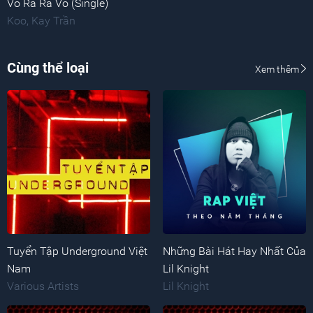
Vô Ra Ra Vô (Single)
Koo
,
Kay Trần
Cùng thể loại
Xem thêm
Tuyển Tập Underground Việt
Những Bài Hát Hay Nhất Của
Nam
Lil Knight
Various Artists
Lil Knight