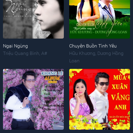
Ngại Ngùng
Chuyện Buồn Tình Yêu
Triệu Quang Bình
,
A#
Hữu Khương
,
Dương Hồng
Loan