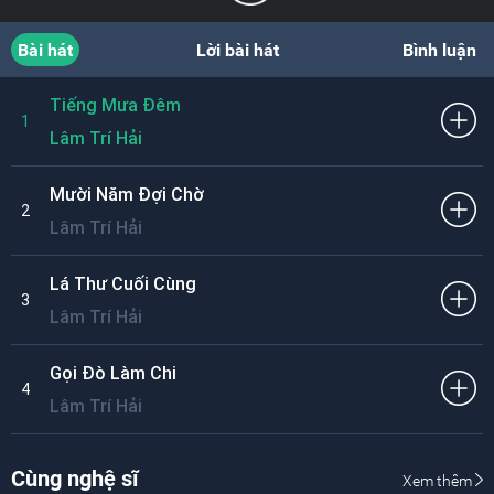
Bài hát
Lời bài hát
Bình luận
Tiếng Mưa Đêm
1
Lâm Trí Hải
Mười Năm Đợi Chờ
2
Lâm Trí Hải
Lá Thư Cuối Cùng
3
Lâm Trí Hải
Gọi Đò Làm Chi
4
Lâm Trí Hải
Cùng nghệ sĩ
Xem thêm