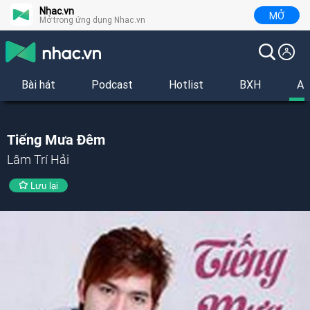
Nhac.vn
MỞ
Mở trong ứng dụng Nhac.vn
Bài hát
Podcast
Hotlist
BXH
Al
Tiếng Mưa Đêm
Lâm Trí Hải
Lưu lại