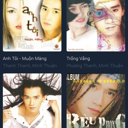
Anh Tôi - Muộn Màng
Trống Vắng
Thanh Thanh
,
Minh Thuận
Phương Thanh
,
Minh Thuận