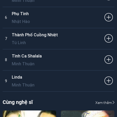
Minh Thuận
Phụ Tình
6
Nhật Hào
Thành Phố Cuồng Nhiệt
7
Tú Linh
Tình Ca Shalala
8
Minh Thuận
Linda
9
Minh Thuận
Cùng nghệ sĩ
Xem thêm