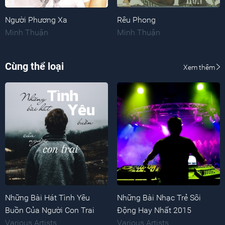
Người Phương Xa
Rêu Phong
Minh Thuận
Minh Thuận
Cùng thể loại
Xem thêm
Những Bài Hát Tình Yêu
Những Bài Nhạc Trẻ Sôi
Buồn Của Người Con Trai
Động Hay Nhất 2015
Various Artists
Various Artists