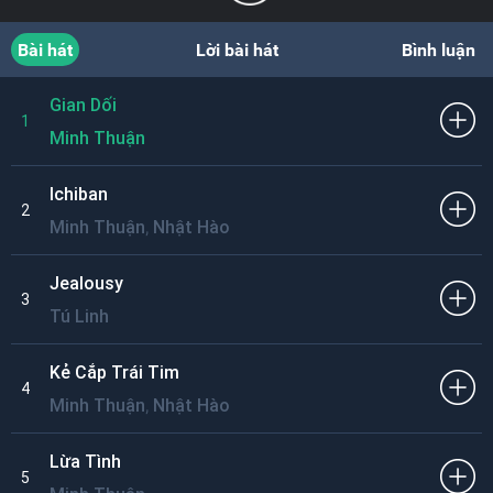
Bài hát
Lời bài hát
Bình luận
Gian Dối
1
Minh Thuận
Ichiban
2
,
Minh Thuận
Nhật Hào
Jealousy
3
Tú Linh
Kẻ Cắp Trái Tim
4
,
Minh Thuận
Nhật Hào
Lừa Tình
5