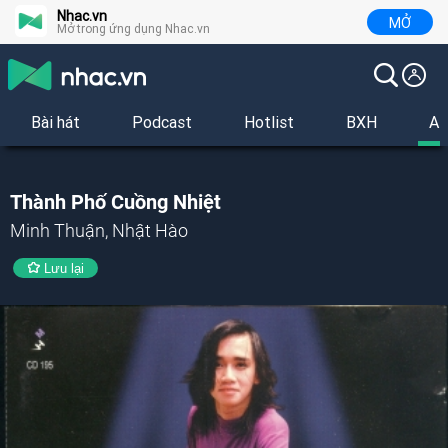
Nhac.vn
MỞ
Mở trong ứng dụng Nhac.vn
Bài hát
Podcast
Hotlist
BXH
Al
Thành Phố Cuồng Nhiệt
Minh Thuận, Nhật Hào
Lưu lại