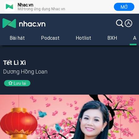
Nhac.vn
MỞ
Mở trong ứng dụng Nhac.vn
Bài hát
Podcast
Hotlist
BXH
Al
Tết Lì Xì
Dương Hồng Loan
Lưu lại