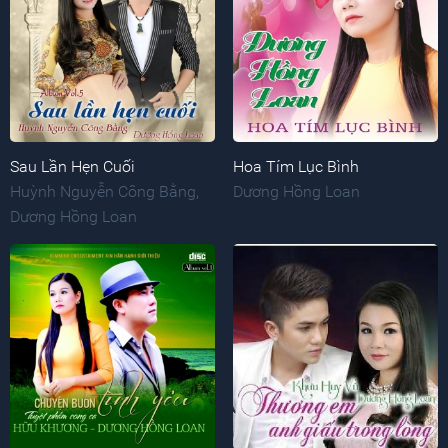
Sau Lần Hẹn Cuối
Hoa Tím Lục Bình
Huỳnh Nguyễn Công Bằng
,
Dương Hồng Loan
Dương Hồng Loan