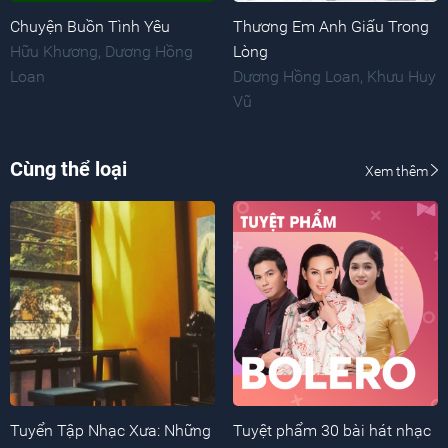
Chuyện Buồn Tình Yêu
Thương Em Anh Giấu Trong
Hữu Khương
,
Dương Hồng
Lòng
Loan
Dương Hồng Loan
,
Khưu Huy
Vũ
Cùng thể loại
Xem thêm
Tuyển Tập Nhạc Xưa: Những
Tuyệt phẩm 30 bài hát nhạc