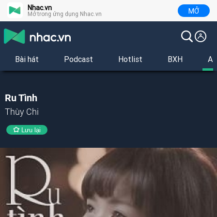
Nhac.vn
MỞ
Mở trong ứng dụng Nhac.vn
Bài hát
Podcast
Hotlist
BXH
Al
Ru Tình
Thùy Chi
Lưu lại