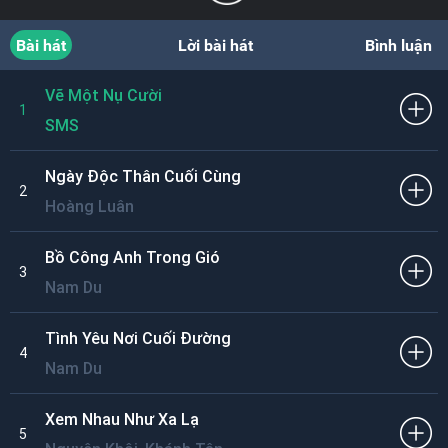
Bài hát
Lời bài hát
Bình luận
Vẽ Một Nụ Cười
1
SMS
Ngày Độc Thân Cuối Cùng
2
Hoàng Luân
Bồ Công Anh Trong Gió
3
Nam Du
Tình Yêu Nơi Cuối Đường
4
Nam Du
Xem Nhau Như Xa Lạ
5