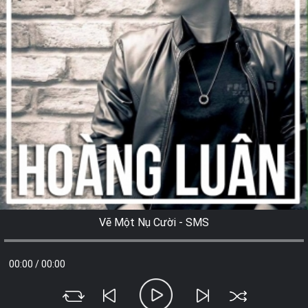
Vẽ Một Nụ Cười - SMS
00:00
/
00:00