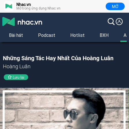
Nhac.vn
MỞ
Mở trong ứng dụng Nhac.vn
Bài hát
Podcast
Hotlist
BXH
Al
Những Sáng Tác Hay Nhất Của Hoàng Luân
Hoàng Luân
Lưu lại