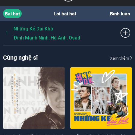
Bài hát
Lời bài hát
Bình luận
Những Kẻ Dại Khờ
1
,
,
Đinh Mạnh Ninh
Hà Anh
Osad
Cùng nghệ sĩ
Xem thêm