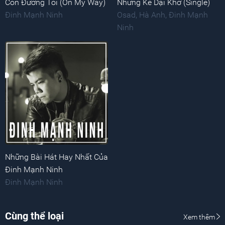
Con Đường Tôi (On My Way)
Những Kẻ Dại Khờ (Single)
Đinh Mạnh Ninh
Osad
,
Hà Anh
,
Đinh Mạnh
Ninh
Những Bài Hát Hay Nhất Của
Đinh Mạnh Ninh
Đinh Mạnh Ninh
Cùng thể loại
Xem thêm