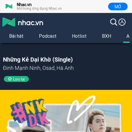
Nhac.vn
MỞ
Mở trong ứng dụng Nhac.vn
Bài hát
Podcast
Hotlist
BXH
Al
Những Kẻ Dại Khờ (Single)
Đinh Mạnh Ninh, Osad, Hà Anh
Lưu lại