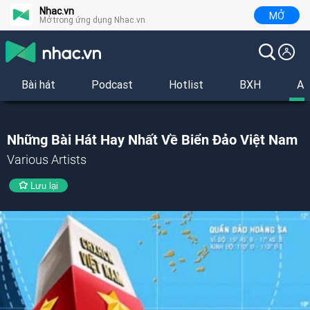
Nhac.vn
MỞ
Mở trong ứng dụng Nhac.vn
Bài hát
Podcast
Hotlist
BXH
Al
Những Bài Hát Hay Nhất Về Biển Đảo Việt Nam
Various Artists
Lưu lại