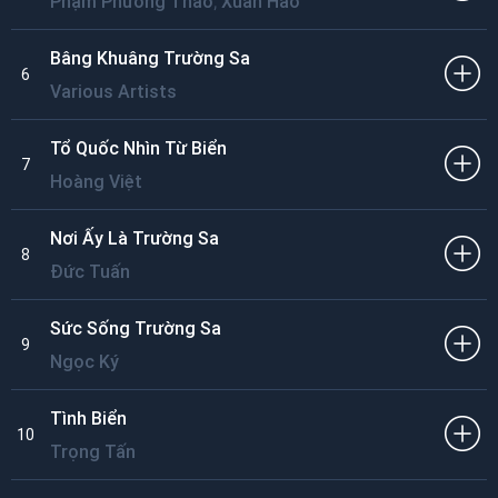
,
Phạm Phương Thảo
Xuân Hảo
Bâng Khuâng Trường Sa
6
Various Artists
Tổ Quốc Nhìn Từ Biển
7
Hoàng Việt
Nơi Ấy Là Trường Sa
8
Đức Tuấn
Sức Sống Trường Sa
9
Ngọc Ký
Tình Biển
10
Trọng Tấn