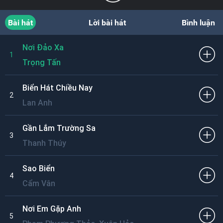
Bài hát
Lời bài hát
Bình luận
Nơi Đảo Xa
1
Trọng Tấn
Biển Hát Chiều Nay
2
Lan Anh
Gần Lắm Trường Sa
3
Thanh Thúy
Sao Biển
4
Cẩm Vân
Nơi Em Gặp Anh
5