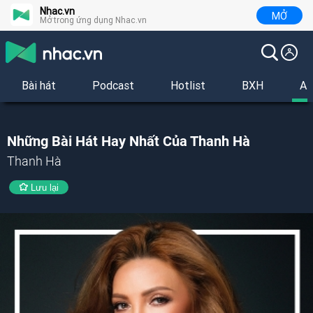
Nhac.vn
MỞ
Mở trong ứng dụng Nhac.vn
Bài hát
Podcast
Hotlist
BXH
Al
Những Bài Hát Hay Nhất Của Thanh Hà
Thanh Hà
Lưu lại