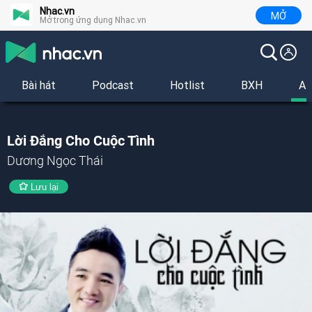
Nhac.vn
MỞ
Mở trong ứng dụng Nhac.vn
Bài hát
Podcast
Hotlist
BXH
Al
Lời Đắng Cho Cuộc Tình
Dương Ngọc Thái
Lưu lại