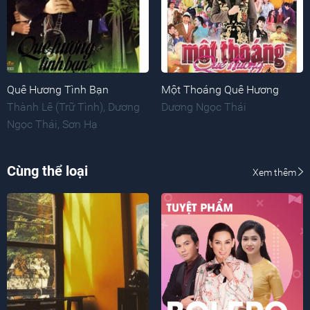
Quê Hương Tình Bạn
Một Thoáng Quê Hương
Thành Lê (Trữ Tình)
,
Dương
Dương Ngọc Thái
Ngọc Thái
,
Sơn Hạ
Cùng thể loại
Xem thêm